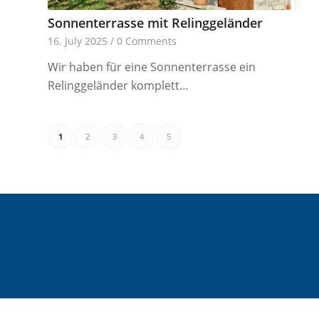
Sonnenterrasse mit Relinggeländer
16. July 2025
/
0 Comments
Wir haben für eine Sonnenterrasse ein
Relinggeländer komplett…
1
2
3
4
5