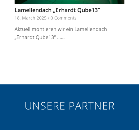
Lamellendach „Erhardt Qube13“
18. March 2025
/
0 Comments
Aktuell montieren wir ein Lamellendach
„Erhardt Qube13“ ...…
UNSERE PARTNER