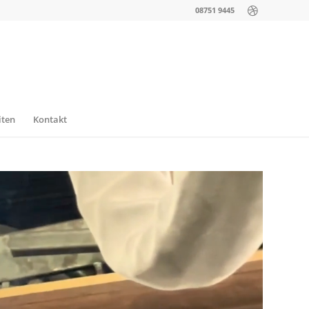
08751 9445
iten
Kontakt