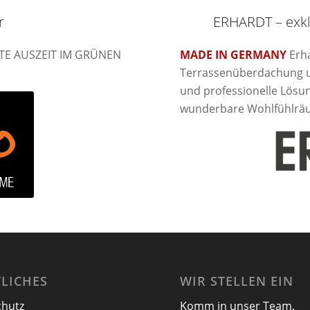
r
ERHARDT – exkl
E AUSZEIT IM GRÜNEN
MADE IN GERMANY
Erha
Terrassenüberdachung un
und professionelle Lösun
wunderbare Wohlfühlrä
LICHES
WIR STELLEN EIN
chutz
Komm in unser Team.