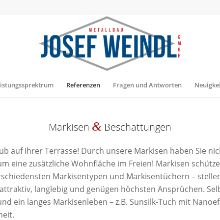
istungssprektrum
Referenzen
Fragen und Antworten
Neuigke
&
Markisen
Beschattungen
aub auf Ihrer Terrasse! Durch unsere Markisen haben Sie ni
 um eine zusätzliche Wohnfläche im Freien! Markisen schütz
erschiedensten Markisentypen und Markisentüchern – stell
attraktiv, langlebig und genügen höchsten Ansprüchen. Selb
und ein langes Markisenleben – z.B. Sunsilk-Tuch mit Nano
eit.