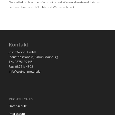
Nanoeffekt d.h. extrem Schmutz- und Wasserabweisend, höchst
reißfest, höchste UV Licht- und Wetterechtheit.
Kontakt
Josef Weindl GmbH
Industriestraße 8, 84048 Mainburg
Tel. 08751/ 9445
Fax. 08751/ 4808
info@weindl-metall.de
RECHTLICHES
Datenschutz
Impressum