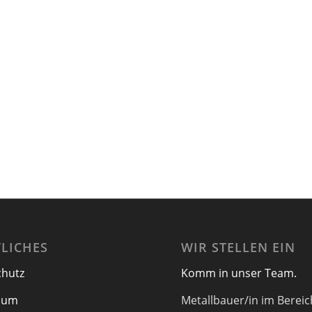
LICHES
WIR STELLEN EIN
chutz
Komm in unser Team.
sum
Metallbauer/in im Bereic