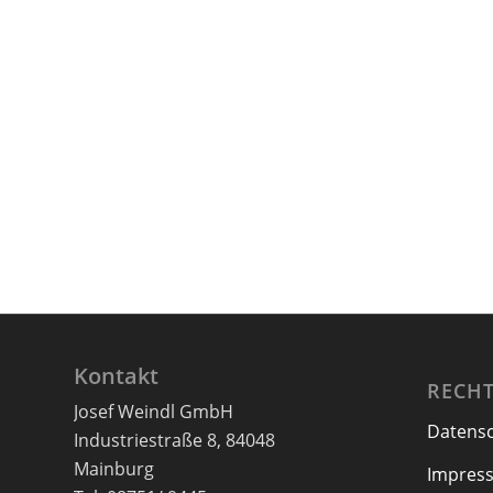
Kontakt
RECHT
Josef Weindl GmbH
Datens
Industriestraße 8, 84048
Mainburg
Impres