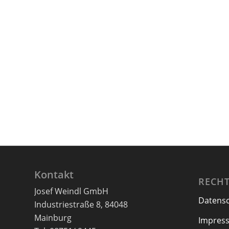
Kontakt
RECHT
Josef Weindl GmbH
Datens
Industriestraße 8, 84048
Mainburg
Impres