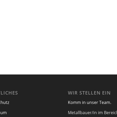
LICHES
WIR STELLEN EIN
chutz
Komm in unser Team.
sum
Metallbauer/in im Bereic