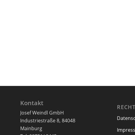
Kontakt
RECHT
Josef Weindl GmbH
Datens
Industriestraße 8, 84048
Mainburg
Impres