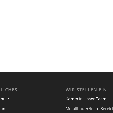
LICHES
WIR STELLEN EIN
chutz
Komm in unser Team.
sum
Metallbauer/in im Bereic