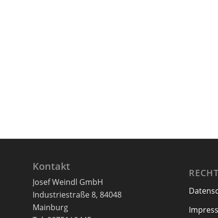
Kontakt
RECHT
Josef Weindl GmbH
Datens
Industriestraße 8, 84048
Mainburg
Impres