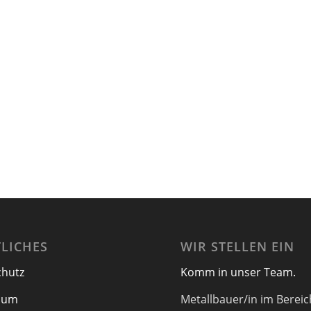
LICHES
WIR STELLEN EIN
chutz
Komm in unser Team.
sum
Metallbauer/in im Bereic